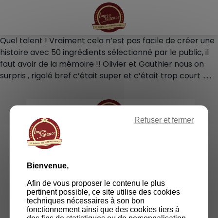
Panneau de gestion des cookies
Quel talent ! Vraiment cela n’est pas facile de créer une
histoire avec 50 ingrédients sélectionné par le public, il
faut avoir de la mémoire !! Olivier et Gauthier nous on
surpris , rigolé bref c’était super et c’était trop court ……
Refuser et fermer
RETOURNER SUR LE SITE
Bienvenue,
Afin de vous proposer le contenu le plus
pertinent possible, ce site utilise des cookies
techniques nécessaires à son bon
fonctionnement ainsi que des cookies tiers à