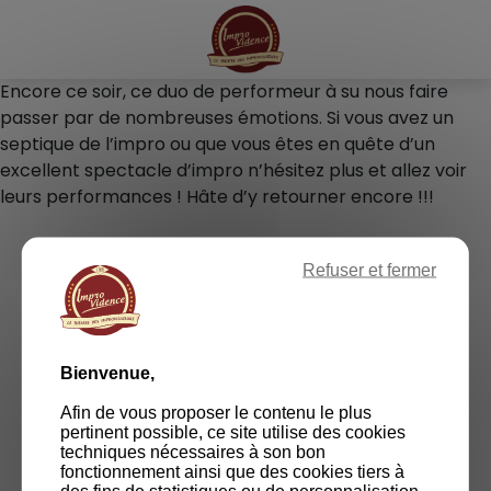
Panneau de gestion des cookies
Encore ce soir, ce duo de performeur à su nous faire
passer par de nombreuses émotions. Si vous avez un
septique de l’impro ou que vous êtes en quête d’un
excellent spectacle d’impro n’hésitez plus et allez voir
leurs performances ! Hâte d’y retourner encore !!!
Refuser et fermer
RETOURNER SUR LE SITE
Bienvenue,
Afin de vous proposer le contenu le plus
pertinent possible, ce site utilise des cookies
techniques nécessaires à son bon
fonctionnement ainsi que des cookies tiers à