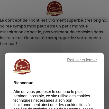
Panneau de gestion des cookies
Le concept de Frichti est vraiment superbe, très original.
Soiree sympa mais peut être un petit manque
d’inspiration ce soir là, pas vraiment de cohésion dans
les histoires. Sinon soirée sympa, gardez votre bonne
humeur !
Refuser et fermer
RETOURNER SUR LE SITE
Bienvenue,
Afin de vous proposer le contenu le plus
pertinent possible, ce site utilise des cookies
techniques nécessaires à son bon
fonctionnement ainsi que des cookies tiers à