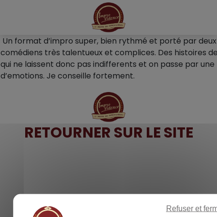
Panneau de gestion des cookies
Un format d’impro super, bien rythmé et porté par deux
comédiens très talentueux et complices. Des histoires d
qui ne laissent donc pas indifferents et on passe par une
d’emotions. Je conseille fortement.
RETOURNER SUR LE SITE
Refuser et fer