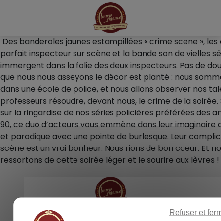
Panneau de gestion des cookies
Des banderoles jaunes estampillées « crime scene », les o
parfait inspecteur sur scène et la bande son de vielles sé
immergent dans la folie des deux inspecteurs. Pas de dou
que nous nous asseyons le décor est planté : nous somm
dans une école de police, et nous allons observer nos ta
professeurs résoudre, devant nous, le crime de la soirée.
sur la ringardise de nos séries policières préférées des 
90, ce duo d’acteurs vous emmène dans leur imaginaire
et parodique avec une pointe de burlesque. Leur complici
scène est un vrai bonheur. Nous rions de bon coeur. Et n
ressortons de cette soirée léger et le sourire aux lèvres !
Refuser et fer
RETOURNER SUR LE SITE