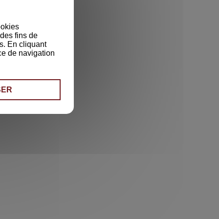
ookies
des fins de
s. En cliquant
ce de navigation
SER