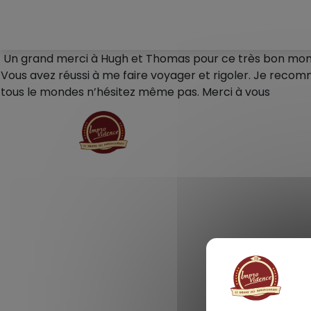
Panneau de gestion des cookies
Un grand merci à Hugh et Thomas pour ce très bon mo
Vous avez réussi à me faire voyager et rigoler. Je reco
tous le mondes n’hésitez même pas. Merci à vous